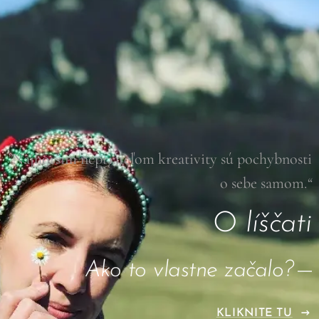
”
Najhorším nepriateľom kreativity sú pochybnosti
o sebe samom.
“
O
líščati
Ako to vlastne začalo?
KLIKNITE TU