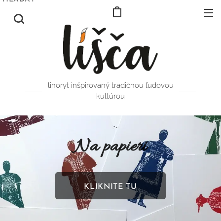
linoryt inšpirovaný tradičnou ľudovou
kultúrou
Na papieri
KLIKNITE TU