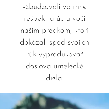
vzbudzovali vo mne
rešpekt a úctu voči
našim predkom, ktorí
dokázali spod svojich
rúk vyprodukovať
doslova umelecké
diela.