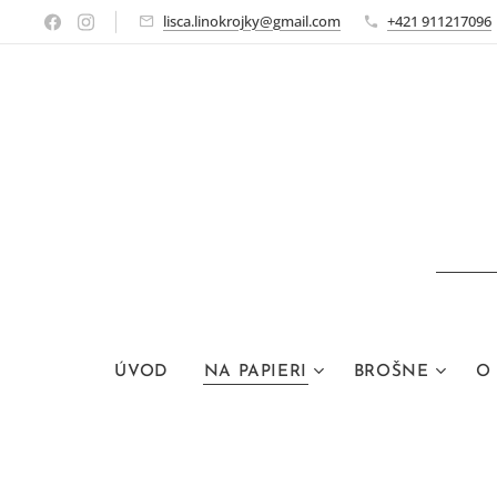
lisca.linokrojky@gmail.com
+421 911217096
ÚVOD
NA PAPIERI
BROŠNE
O