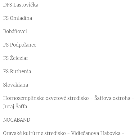
DFS Lastovička
FS Omladina
Bobáňovci
FS Podpoľanec
FS Železiar
FS Ruthenia
Slovakiana
Hornozemplínske osvetové stredisko - Šaffova ostroha -
Juraj Šaffa
NOGABAND
Oravské kultúrne stredisko - Vidiečanova Habovka -