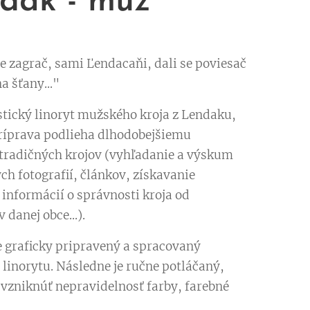
dak - muž
ie zagrač, sami Ľendacaňi, dali se poviesač
a šťany..."
tický linoryt mužského kroja z Lendaku,
ríprava podlieha dlhodobejšiemu
radičných krojov (vyhľadanie a výskum
ch fotografií, článkov, získavanie
informácií o správnosti kroja od
 danej obce...).
e graficky pripravený a spracovaný
 linorytu. Následne je ručne potláčaný,
vzniknúť nepravidelnosť farby, farebné