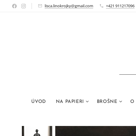
lisca.linokrojky@gmail.com
+421 911217096
ÚVOD
NA PAPIERI
BROŠNE
O