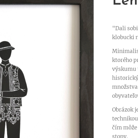
Len
"Dali sob
klobucki n
Minimalis
ktorého p
výskumu t
historický
množstva 
obyvateľov
Obrázok j
technikou
čím môže 
stopy.