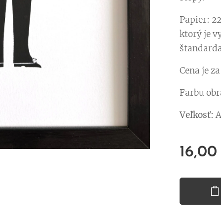
Papier: 22
ktorý je v
štandarda
Cena je z
Farbu obr
Veľkosť:
A
16,00