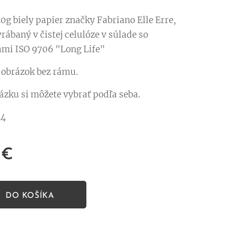
0g biely papier značky Fabriano Elle Erre,
yrábaný v čistej celulóze v súlade so
mi ISO 9706 "Long Life"
a obrázok bez rámu.
ázku si môžete vybrať podľa seba.
4
€
DO KOŠÍKA