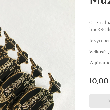
Muž
Origináln
linoKROJk
Je vyrobe
Veľkosť:
7
Zapínanie
10,00