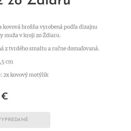
 zo Ždiaru
a kovová brošňa vyrobená podľa dizajnu
y muža v kroji zo Ždiaru.
ná z tvrdého smaltu a ručne domaľovaná.
,5 cm
:
2x kovový motýlik
€
VYPREDANÉ