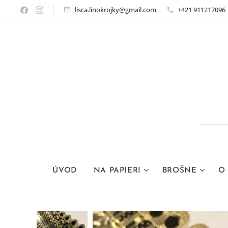
lisca.linokrojky@gmail.com
+421 911217096
ÚVOD
NA PAPIERI
BROŠNE
O