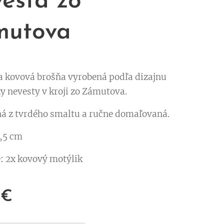
esta zo
mutova
a kovová brošňa vyrobená podľa dizajnu
y nevesty v kroji zo Zámutova.
ná z tvrdého smaltu a ručne domaľovaná.
,5 cm
:
2x kovový motýlik
€