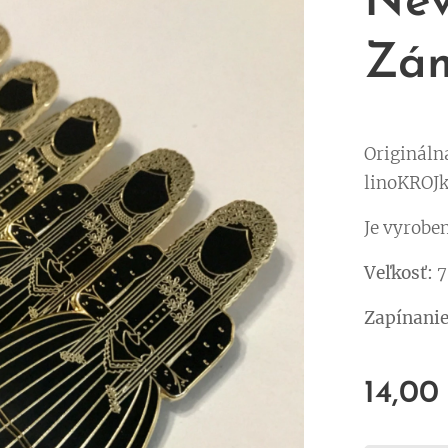
Nev
Zá
Origináln
linoKROJk
Je vyrobe
Veľkosť:
7
Zapínanie
14,00