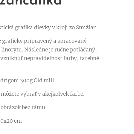
žančanka
ická grafika dievky v kroji zo Smižian.
e graficky pripravený a spracovaný
 linorytu. Následne je ručne potláčaný,
vzniknúť nepravidelnosť farby, farebné
edrigoni 300g Old mill
 môžete vybrať v akejkoľvek farbe.
a obrázok bez rámu.
20x20 cm