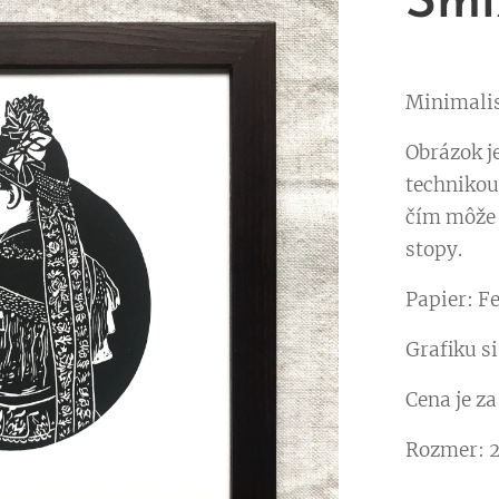
Smi
Minimalist
Obrázok j
technikou
čím môže 
stopy.
Papier: F
Grafiku si
Cena je z
Rozmer: 