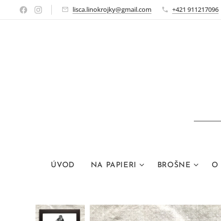
lisca.linokrojky@gmail.com
+421 911217096
ÚVOD
NA PAPIERI
BROŠNE
O