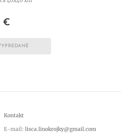
cca 40x40 xm
€
VYPREDANÉ
Kontakt
E-mail:
lisca.linokrojky@gmail.com