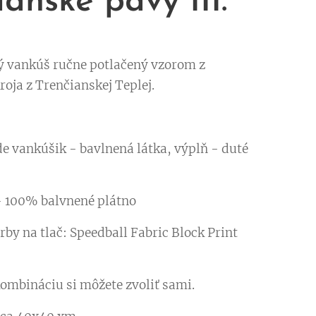
lanské pávy III.
 vankúš ručne potlačený vzorom z
roja z Trenčianskej Teplej.
vankúšik - bavlnená látka, výplň - duté
- 100% balvnené plátno
rby na tlač: Speedball Fabric Block Print
ombináciu si môžete zvoliť sami.