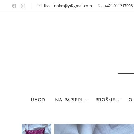
lisca.linokrojky@gmail.com
+421 911217096
ÚVOD
NA PAPIERI
BROŠNE
O