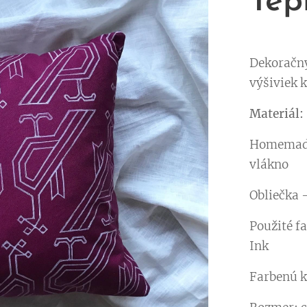
Tep
Dekoračný
výšiviek k
Materiál:
Homemade 
vlákno
Obliečka 
Použité fa
Ink
Farbenú k