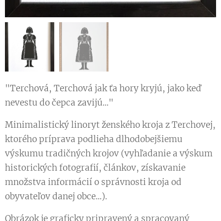
"Terchová, Terchová jak ťa hory kryjú, jako keď
nevestu do čepca zavijú..."
Minimalistický linoryt ženského kroja z Terchovej,
ktorého príprava podlieha dlhodobejšiemu
výskumu tradičných krojov (vyhľadanie a výskum
historických fotografií, článkov, získavanie
množstva informácií o správnosti kroja od
obyvateľov danej obce...).
Obrázok je graficky pripravený a spracovaný