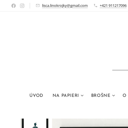
lisca.linokrojky@gmail.com
+421 911217096
ÚVOD
NA PAPIERI
BROŠNE
O