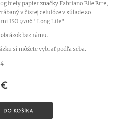
0g biely papier značky Fabriano Elle Erre,
yrábaný v čistej celulóze v súlade so
mi ISO 9706 "Long Life"
a obrázok bez rámu.
ázku si môžete vybrať podľa seba.
4
€
DO KOŠÍKA