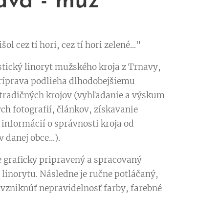
ava - muž
ol cez tí hori, cez tí hori zelené..."
tický linoryt mužského kroja z Trnavy,
ríprava podlieha dlhodobejšiemu
radičných krojov (vyhľadanie a výskum
ch fotografií, článkov, získavanie
informácií o správnosti kroja od
 danej obce...).
e graficky pripravený a spracovaný
 linorytu. Následne je ručne potláčaný,
vzniknúť nepravidelnosť farby, farebné