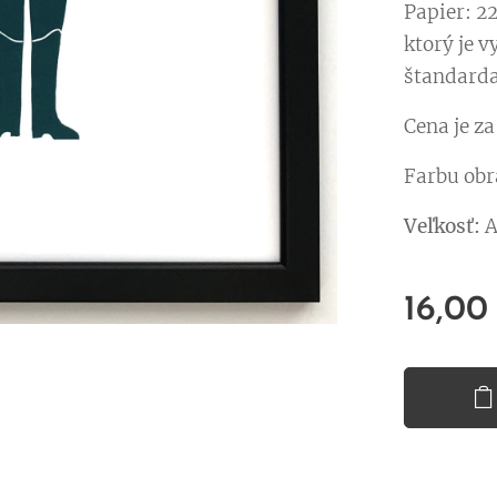
Papier: 22
ktorý je v
štandarda
Cena je z
Farbu obr
Veľkosť:
A
16,00