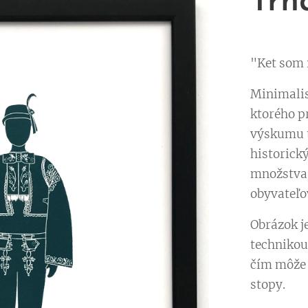
Trn
"Ket som iš
Minimalis
ktorého p
výskumu t
historický
množstva 
obyvateľov
Obrázok j
technikou
čím môže 
stopy.