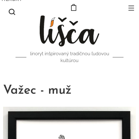
linoryt inšpirovaný tradičnou ľudovou
kultúrou
Važec - muž